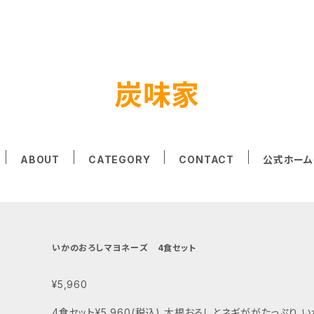
炭味家
ABOUT
CATEGORY
CONTACT
公式ホーム
いかのおろしマヨネーズ 4食セット
¥5,960
4食セット¥5,960(税込) 大根おろしとネギががたっぷり いかが見えなくなるほどかけた秘伝の自家製